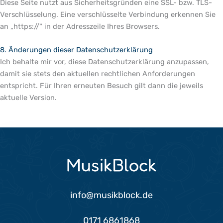
Diese Seite nutzt aus Sicherheitsgründen eine SSL- bzw. TLS-
Verschlüsselung. Eine verschlüsselte Verbindung erkennen Sie
an „https://“ in der Adresszeile Ihres Browsers.
8. Änderungen dieser Datenschutzerklärung
Ich behalte mir vor, diese Datenschutzerklärung anzupassen,
damit sie stets den aktuellen rechtlichen Anforderungen
entspricht. Für Ihren erneuten Besuch gilt dann die jeweils
aktuelle Version.
MusikBlock
info@musikblock.de
0171 6861868